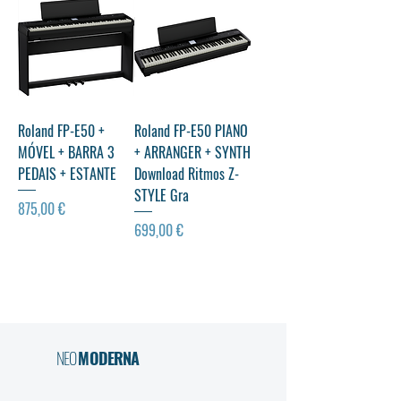
excelente relação preço/valor, garantindo que encontra o
instrumento certo para evoluir na sua jornada musical. 👉
Descubra o teclado que vai dar vida às
Roland FP-E50 +
Roland FP-E50 PIANO
MÓVEL + BARRA 3
+ ARRANGER + SYNTH
PEDAIS + ESTANTE
Download Ritmos Z-
STYLE Gra
Preço
875,00 €
Preço
699,00 €
NEO
MODERNA