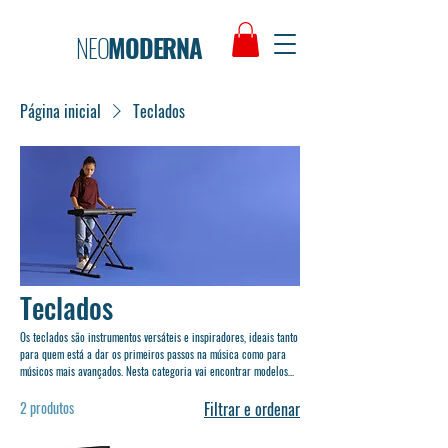
NEO
MODERNA
Página inicial
Teclados
Teclados
Os teclados são instrumentos versáteis e inspiradores, ideais tanto
para quem está a dar os primeiros passos na música como para
músicos mais avançados. Nesta categoria vai encontrar modelos
adaptados a diferentes necessidades: desde teclados de iniciação,
com funções didáticas e fáceis de utilizar, até teclados mais
2 produtos
Filtrar e ordenar
completos, perfeitos para atuações e produção musical. Todos os
nossos teclados são selecionados pela qualidade, fiabilidade e