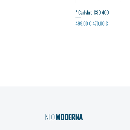
Visualização rápida
* Carlsbro CSD 400
Preço normal
Preço promocional
499,00 €
470,00 €
NEO
MODERNA