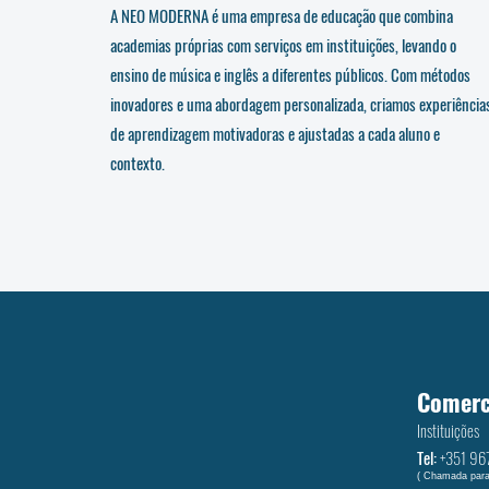
A NEO MODERNA é uma empresa de educação que combina
academias próprias com serviços em instituições, levando o
ensino de música e inglês a diferentes públicos. Com métodos
inovadores e uma abordagem personalizada, criamos experiência
de aprendizagem motivadoras e ajustadas a cada aluno e
contexto.
Comerc
Instituições
Tel:
+351 ‭96
( Chamada para