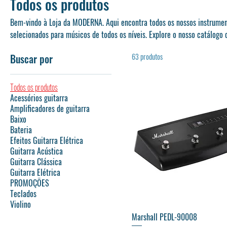
Todos os produtos
Bem-vindo à Loja da MODERNA. Aqui encontra todos os nossos instrume
selecionados para músicos de todos os níveis. Explore o nosso catálog
instrumento que vai inspirar a sua criatividade.
Buscar por
63 produtos
Todos os produtos
Acessórios guitarra
Amplificadores de guitarra
Baixo
Bateria
Efeitos Guitarra Elétrica
Guitarra Acústica
Guitarra Clássica
Guitarra Elétrica
PROMOÇÕES
Teclados
Violino
Visualização rápida
Marshall PEDL-90008