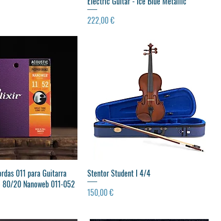
Electric Guitar - Ice Blue Metallic
Preço
222,00 €
ualização rápida
Visualização rápida
ordas 011 para Guitarra
Stentor Student I 4/4
e 80/20 Nanoweb 011-052
Preço
150,00 €