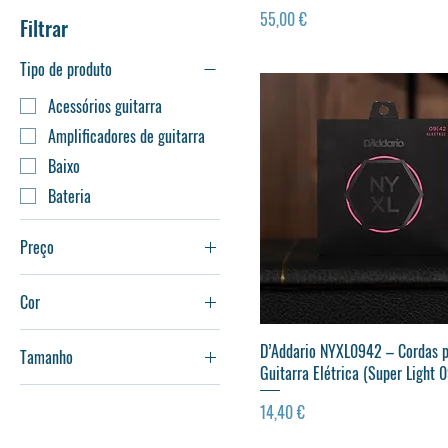
Preço
55,00 €
Filtrar
Tipo de produto
Acessórios guitarra
Amplificadores de guitarra
Baixo
Bateria
Preço
Cor
€ 4
€ 4.665
Visualização rápida
D’Addario NYXL0942 – Cordas 
Tamanho
Guitarra Elétrica (Super Light 
Large
Preço
14,40 €
Medium