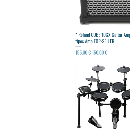
Visualização rápida
* Roland CUBE 10GX Guitar Am
tipos Amp TOP-SELLER
Preço normal
Preço promocional
155,00 €
150,00 €