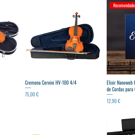
Recomendado p
Visualização rápida
Vis
Cremona Cervini HV-100 4/4
Elixir Nanoweb 
de Cordas para 
Preço
75,00 €
Preço
12,90 €