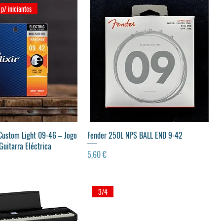
/ iniciantes
ualização rápida
Visualização rápida
Custom Light 09-46 – Jogo
Fender 250L NPS BALL END 9-42
Guitarra Eléctrica
Preço
5,60 €
3/4