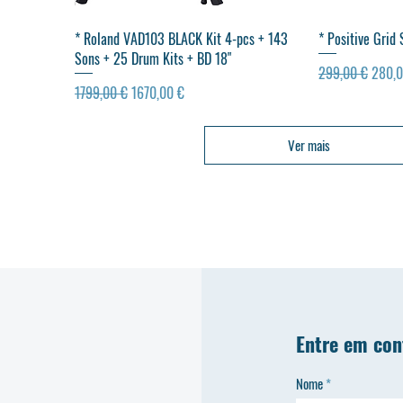
Visualização rápida
Vis
* Roland VAD103 BLACK Kit 4-pcs + 143
* Positive Grid
Sons + 25 Drum Kits + BD 18"
Preço normal
Preço
299,00 €
280,0
Preço normal
Preço promocional
1799,00 €
1670,00 €
Ver mais
Entre em con
Nome