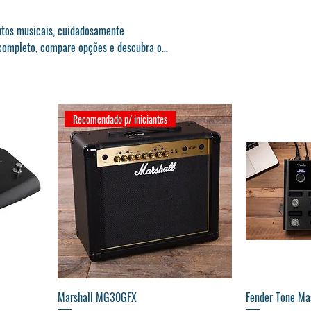
ntos musicais, cuidadosamente
o completo, compare opções e descubra o
Recomendado p/ iniciantes
Visualização rápida
Vis
Marshall MG30GFX
Fender Tone Ma