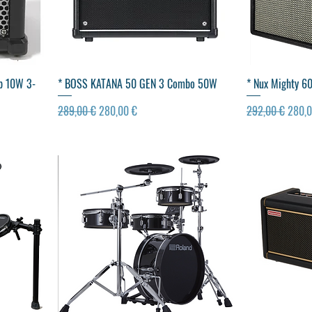
Visualização rápida
Vis
p 10W 3-
* BOSS KATANA 50 GEN 3 Combo 50W
* Nux Mighty 6
Preço normal
Preço promocional
Preço normal
Preço
289,00 €
280,00 €
292,00 €
280,0