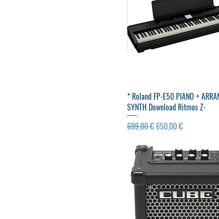
Visualização rápida
* Roland FP-E50 PIANO + ARRA
SYNTH Download Ritmos Z-
Preço normal
Preço promocional
699,00 €
650,00 €