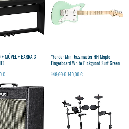
ualização rápida
Visualização rápida
0 + MÓVEL + BARRA 3
*Fender Mini Jazzmaster HH Maple
NTE
Fingerboard White Pickguard Surf Green
 promocional
Preço normal
Preço promocional
0 €
148,00 €
140,00 €