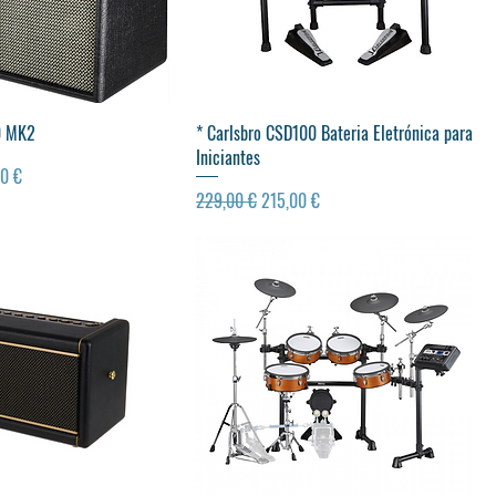
ualização rápida
Visualização rápida
0 MK2
* Carlsbro CSD100 Bateria Eletrónica para
Iniciantes
 promocional
0 €
Preço normal
Preço promocional
229,00 €
215,00 €