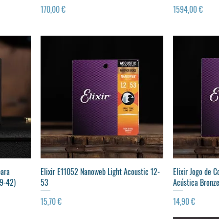
Preço
Preço
170,00 €
1594,00 €
Visualização rápida
Vis
para
Elixir E11052 Nanoweb Light Acoustic 12-
Elixir Jogo de C
09-42)
53
Acústica Bronz
Preço
Preço
15,70 €
14,90 €