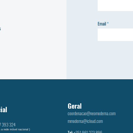
Email
s
Geral
ial
coordenacao@neomoderna.com
mmoderna@icloud.com
7 393 324
 a rede móvel nacional )
Tel:
+351 961 273 896