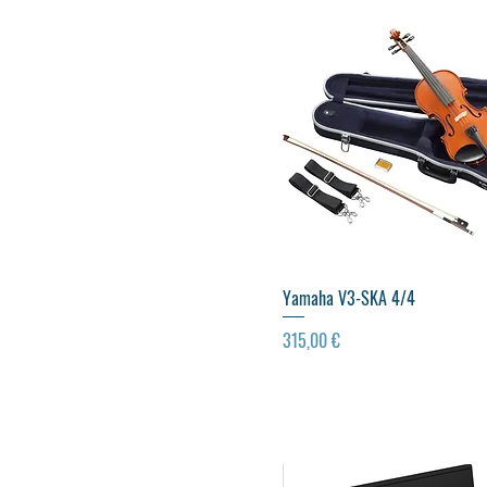
Small
Visualização rápida
Yamaha V3-SKA 4/4
Preço
315,00 €