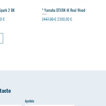
ualização rápida
Visualização rápida
 Spark 2 BK
* Yamaha DTX8K-M Real Wood
 promocional
Preço normal
Preço promocional
0 €
2447,00 €
2300,00 €
tacto
Apelido