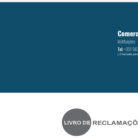
Comerc
Instituições
Tel:
+351 ‭96
( Chamada para