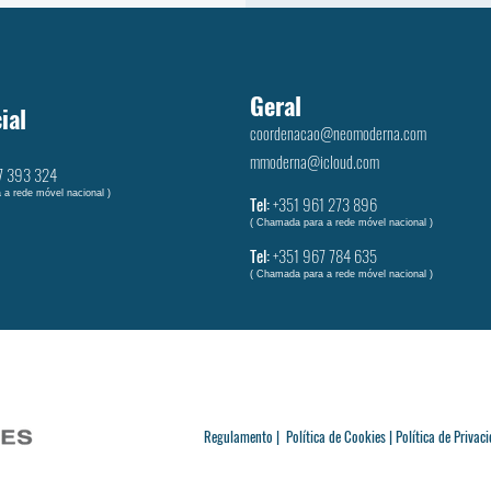
Geral
ial
coordenacao@neomoderna.com
mmoderna@icloud.com
7 393 324
 a rede móvel nacional )
Tel:
+351 961 273 896
( Chamada para a rede móvel nacional )
Tel:
+351 ‭967 784 635‬
( Chamada para a rede móvel nacional )
Regulamento |
Política de Cookies |
Política de Privaci