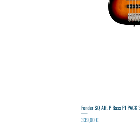
Fender SQ Aff. P Bass PJ PACK 
Preço
339,00 €