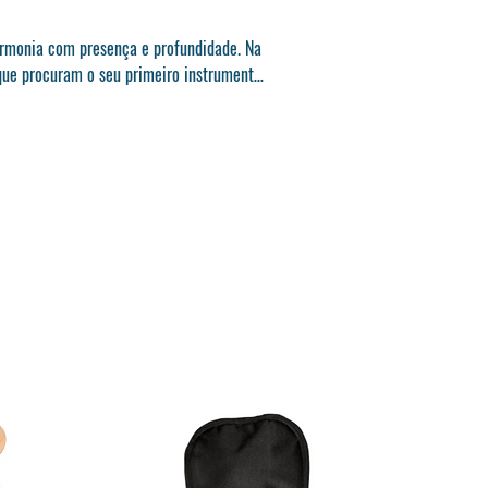
armonia com presença e profundidade. Na
s que procuram o seu primeiro instrumento
e se adaptar a diferentes estilos