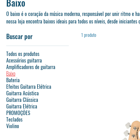
Baixo
O baixo é o coração da música moderna, responsável por unir ritmo e h
nossa loja encontra baixos ideais para todos os níveis, desde iniciante
até músicos experientes em busca de sonoridades mais sofisticadas. Com modelos de 4, 5 ou mais cordas, cada
Buscar por
1 produto
baixo é selecionado pela sua qualidade, conforto e versatilidade, capaz d
musicais — do jazz ao rock, do funk ao pop. Escolha o baixo certo para si e dê à sua música a força e o groove
que a distinguem.
Todos os produtos
Acessórios guitarra
Amplificadores de guitarra
Baixo
Bateria
Efeitos Guitarra Elétrica
Guitarra Acústica
Guitarra Clássica
Guitarra Elétrica
PROMOÇÕES
Teclados
Violino