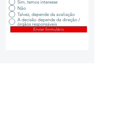
Sim, temos interesse
Não
Talvez, depende da avaliação
A decisão depende da direção /
órgãos responsáveis
Enviar formulário
NEO
MODERNA
A NEO MODERNA é uma empresa de educação que
combina academias próprias com serviços em
instituições, levando o ensino de música e inglês a
diferentes públicos. Com métodos inovadores e uma
abordagem personalizada, criamos experiências de
aprendizagem motivadoras e ajustadas a cada aluno
e contexto.