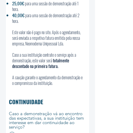
25,00€
para uma sessão de demonstração até 1
hora.
40,00€
para uma sessão de demonstração até 2
hora
.
Este valor não é pago no site. Após o agendamento,
será enviada a respetiva fatura emitida pela nossa
empresa, Neomoderna Unipessoal Lda.
Caso a sua instituição contrate o serviço após a
demonstração, este valor será
totalmente
descontado na primeira fatura.
A caução garante o agendamento da demonstração e
o compromisso da instituição.
CONTINUIDADE
Caso a demonstração vá ao encontro
das expectativas, a sua instituição tem
interesse em dar continuidade ao
serviço?