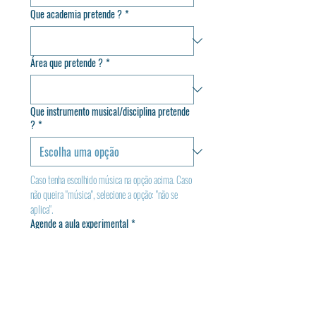
Que academia pretende ?
*
Área que pretende ?
*
Que instrumento musical/disciplina pretende
?
*
Caso tenha escolhido música na opção acima. Caso 
não queira "música", selecione a opção: "não se 
aplica".
Agende a aula experimental
*