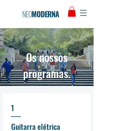
NEO
MODERNA
Os nossos
programas.
1
Guitarra elétrica