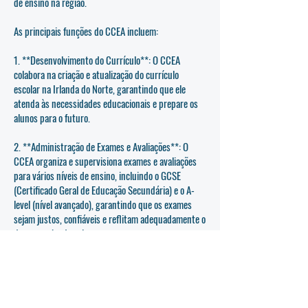
de ensino na região.
As principais funções do CCEA incluem:
1. **Desenvolvimento do Currículo**: O CCEA
colabora na criação e atualização do currículo
escolar na Irlanda do Norte, garantindo que ele
atenda às necessidades educacionais e prepare os
alunos para o futuro.
2. **Administração de Exames e Avaliações**: O
CCEA organiza e supervisiona exames e avaliações
para vários níveis de ensino, incluindo o GCSE
(Certificado Geral de Educação Secundária) e o A-
level (nível avançado), garantindo que os exames
sejam justos, confiáveis e reflitam adequadamente o
desempenho dos alunos.
3. **Regulamentação de Qualificações**: O CCEA
regula as qualificações oferecidas na Irlanda do
Norte para garantir que atendam aos padrões de
qualidade, proporcionando confiança às instituições