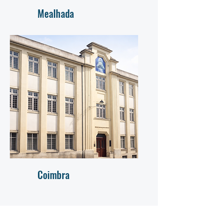
Mealhada
Coimbra