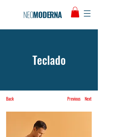
NEO
MODERNA
Teclado
Back
Previous
Next