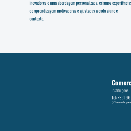
inovadores e uma abordagem personalizada, criamos experiência
de aprendizagem motivadoras e ajustadas a cada aluno e
contexto.
Comerc
Instituições
Tel:
+351 ‭96
( Chamada para