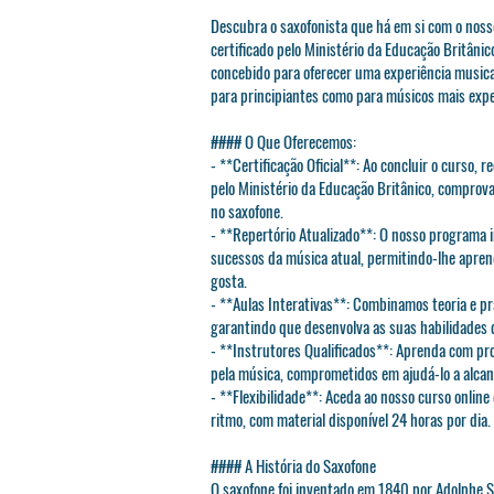
Descubra o saxofonista que há em si com o noss
certificado pelo Ministério da Educação Britânic
concebido para oferecer uma experiência musical
para principiantes como para músicos mais expe
#### O Que Oferecemos:
- **Certificação Oficial**: Ao concluir o curso, 
pelo Ministério da Educação Britânico, comprov
no saxofone.
- **Repertório Atualizado**: O nosso programa 
sucessos da música atual, permitindo-lhe apren
gosta.
- **Aulas Interativas**: Combinamos teoria e pr
garantindo que desenvolva as suas habilidades d
- **Instrutores Qualificados**: Aprenda com pr
pela música, comprometidos em ajudá-lo a alcanç
- **Flexibilidade**: Aceda ao nosso curso online
ritmo, com material disponível 24 horas por dia.
#### A História do Saxofone
O saxofone foi inventado em 1840 por Adolphe 