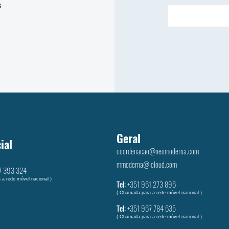
s
Geral
ial
coordenacao@neomoderna.com
mmoderna@icloud.com
7 393 324
 a rede móvel nacional )
Tel:
+351 961 273 896
( Chamada para a rede móvel nacional )
Tel:
+351 ‭967 784 635‬
( Chamada para a rede móvel nacional )