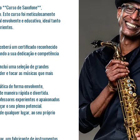
o **Curso de Saxofone**,
o. Este curso foi meticulosamente
 envolvente e educativa, ideal tanto
rientes.
receberá um certificado reconhecido
ando a sua dedicação e competência
inclui uma seleção de grandes
der e tocar as músicas que mais
ática de forma envolvente,
e maneira rápida e divertida.
ofessores experientes e apaixonados
ar o seu pleno potencial.
 de qualquer lugar, ao seu próprio
Sax, um fabricante de instrumentos