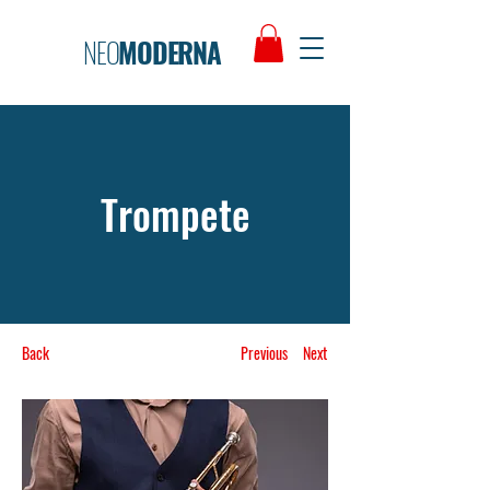
NEO
MODERNA
Trompete
Back
Previous
Next