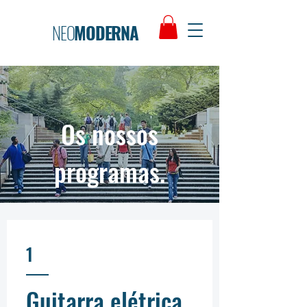
NEO
MODERNA
Os nossos
programas.
1
Guitarra elétrica