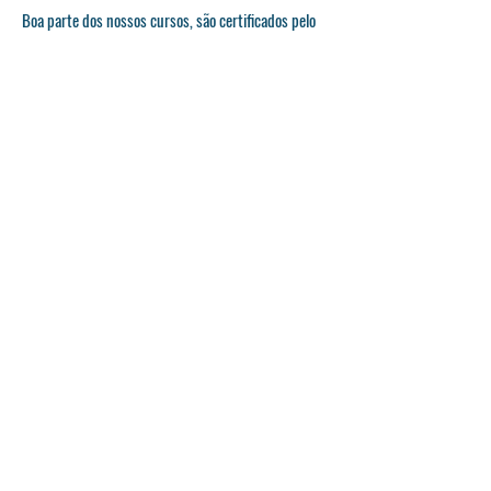
Boa parte dos nossos cursos, são certificados pelo
Ministério da Educação Britânico. Os cursos são
atualizados e concebidos, em conformidade, com
os parâmetros do sistema de creditação inglês
QCF (The Qualifications and Credit Framework).
​Várias Línguas
Temos professores aptos para lecionar em várias
línguas.
App
Temos uma App, onde constam de forma