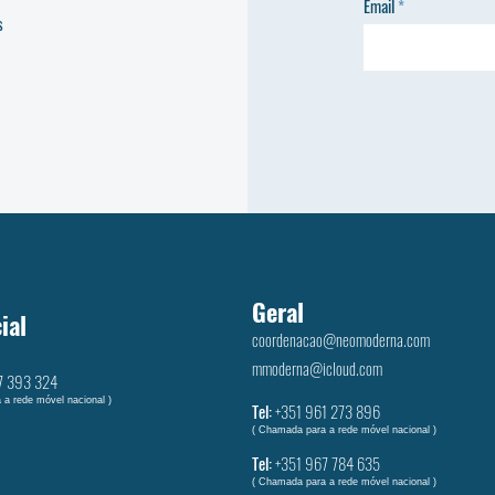
Email
s
Geral
ial
coordenacao@neomoderna.com
mmoderna@icloud.com
7 393 324
 a rede móvel nacional )
Tel:
+351 961 273 896
( Chamada para a rede móvel nacional )
Tel:
+351 ‭967 784 635‬
( Chamada para a rede móvel nacional )