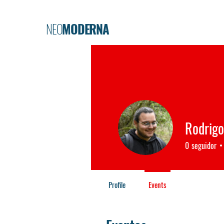
NEO
MODERNA
Rodrig
0
seguidor
Profile
Events