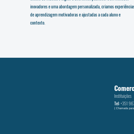
inovadores e uma abordagem personalizada, criamos experiência
de aprendizagem motivadoras e ajustadas a cada aluno e
contexto.
Comerc
Instituições
Tel:
+351 ‭96
( Chamada para