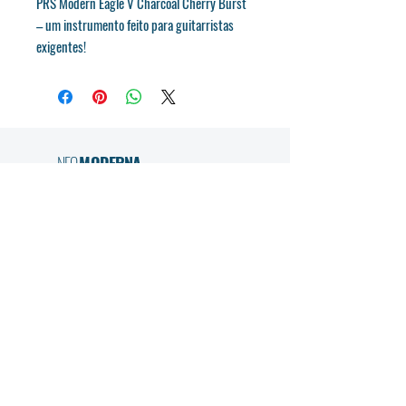
PRS Modern Eagle V Charcoal Cherry Burst
– um instrumento feito para guitarristas
exigentes!
NEO
MODERNA
A NEO MODERNA é uma empresa de educação que
combina academias próprias com serviços em
instituições, levando o ensino de música e inglês a
diferentes públicos. Com métodos inovadores e uma
abordagem personalizada, criamos experiências de
aprendizagem motivadoras e ajustadas a cada aluno
e contexto.