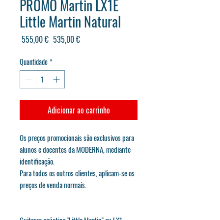
PROMO Martin LX1E
Little Martin Natural
Preço
Preço
 555,00 € 
535,00 €
normal
promocional
Quantidade
*
Adicionar ao carrinho
Os preços promocionais são exclusivos para
alunos e docentes da MODERNA, mediante
identificação.
Para todos os outros clientes, aplicam-se os
preços de venda normais.
Guitarra acústica "Little Martin" ou LX1 -