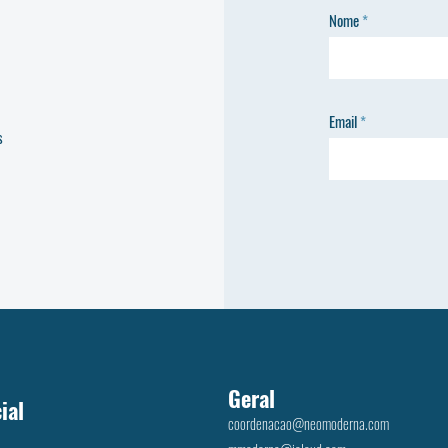
Nome
Email
s
Geral
ial
coordenacao@neomoderna.com