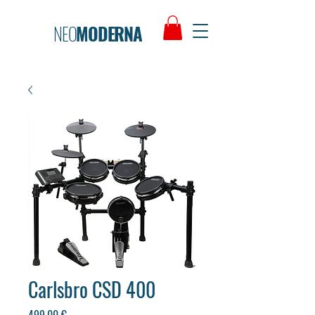
NEO
MODERNA
Carlsbro CSD 400
Preço
499,00 €