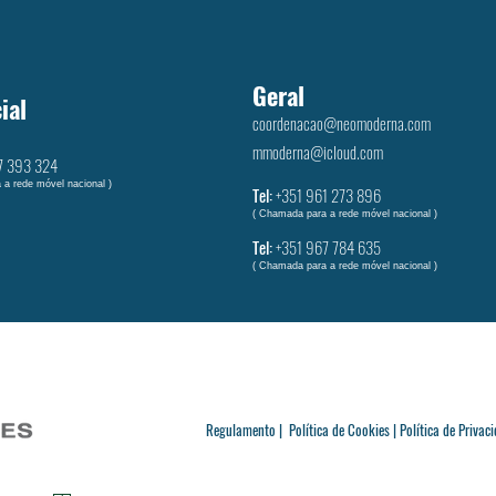
Geral
ial
coordenacao@neomoderna.com
mmoderna@icloud.com
7 393 324
 a rede móvel nacional )
Tel:
+351 961 273 896
( Chamada para a rede móvel nacional )
Tel:
+351 ‭967 784 635‬
( Chamada para a rede móvel nacional )
Regulamento |
Política de Cookies |
Política de Privaci