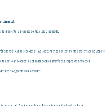
:
portamental.
 futuramente, a presente política será atualizada.
ferências relativas aos cookies através do banner de consentimento apresentado no website 
te controlar, bloquear ou eliminar cookies através das respetivas definições.
okies nos navegadores mais comuns:
afetar o correto funcionamento de algumas funcionalidades do website.