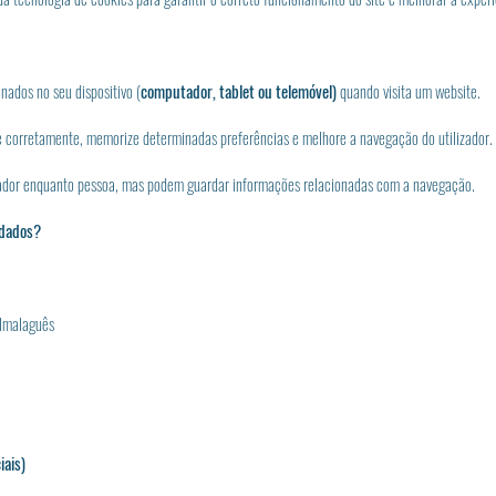
nados no seu dispositivo (
computador, tablet ou telemóvel)
quando visita um website.
e corretamente, memorize determinadas preferências e melhore a navegação do utilizador.
izador enquanto pessoa, mas podem guardar informações relacionadas com a navegação.
 dados?
 Almalaguês
iais)