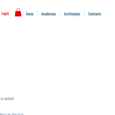
Login
Ínicio
Academias
Instituições
Contacto
s no website
ência de utilização.