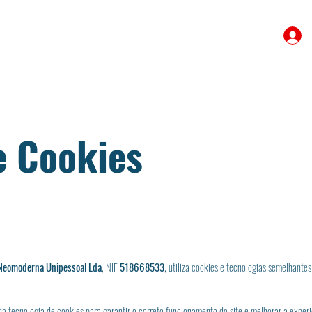
e Cookies
Neomoderna Unipessoal Lda
, NIF
518668533
, utiliza cookies e tecnologias semelhante
da tecnologia de cookies para garantir o correto funcionamento do site e melhorar a experi