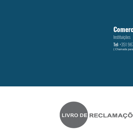
Comerc
Instituições
Tel:
+351 ‭96
( Chamada para