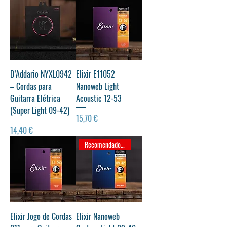
D’Addario NYXL0942
Elixir E11052
– Cordas para
Nanoweb Light
Guitarra Elétrica
Acoustic 12-53
(Super Light 09-42)
Preço
15,70 €
Preço
14,40 €
Recomendado p/ iniciantes
Elixir Jogo de Cordas
Elixir Nanoweb