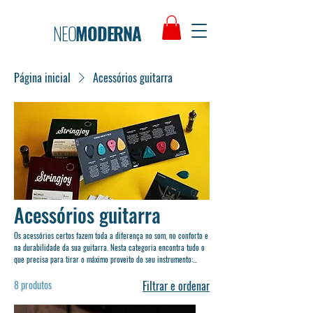
NEO
MODERNA
Página inicial
Acessórios guitarra
Acessórios guitarra
Os acessórios certos fazem toda a diferença no som, no conforto e
na durabilidade da sua guitarra. Nesta categoria encontra tudo o
que precisa para tirar o máximo proveito do seu instrumento:
desde cordas, cabos e palhetas até afinadores, correias, suportes e
capas de proteção. Cada acessório foi selecionado para oferecer
8 produtos
Filtrar e ordenar
qualidade, fiabilidade e praticidade, seja para guitarristas
iniciantes ou músicos experientes.