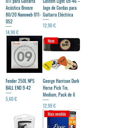
011 para Guitarra
Custom Light 09-46 –
Acústica Bronze
Jogo de Cordas para
80/20 Nanoweb 011-
Guitarra Eléctrica
052
Preço
12,90 €
Preço
14,90 €
Novo
Fender 250L NPS
George Harrison Dark
BALL END 9-42
Horse Pick Tin,
Medium, Pack de 6
Preço
5,60 €
Preço
12,99 €
Mais vendido