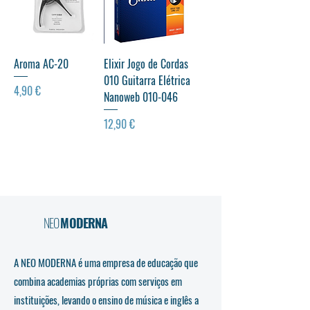
Aroma AC-20
Elixir Jogo de Cordas
010 Guitarra Elétrica
Preço
4,90 €
Nanoweb 010-046
Preço
12,90 €
NEO
MODERNA
A NEO MODERNA é uma empresa de educação que
combina academias próprias com serviços em
instituições, levando o ensino de música e inglês a